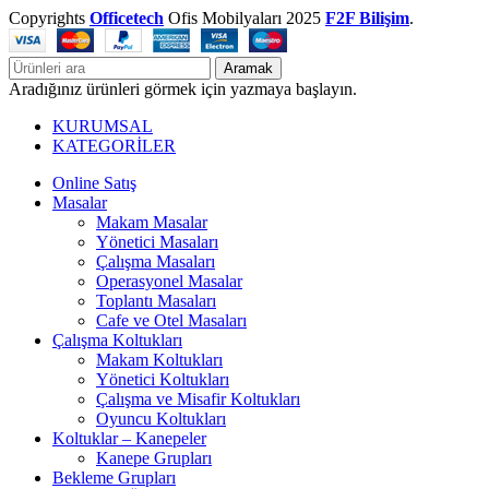
Copyrights
Officetech
Ofis Mobilyaları
2025
F2F Bilişim
.
Aramak
Aradığınız ürünleri görmek için yazmaya başlayın.
KURUMSAL
KATEGORİLER
Online Satış
Masalar
Makam Masalar
Yönetici Masaları
Çalışma Masaları
Operasyonel Masalar
Toplantı Masaları
Cafe ve Otel Masaları
Çalışma Koltukları
Makam Koltukları
Yönetici Koltukları
Çalışma ve Misafir Koltukları
Oyuncu Koltukları
Koltuklar – Kanepeler
Kanepe Grupları
Bekleme Grupları