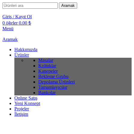
Aramak
Giriş / Kayıt Ol
0
öğeler
0.00
₺
Menü
Aramak
Hakkımızda
Ürünler
Masalar
Koltuklar
Kanepeler
Bekleme Grubu
Depolama Ürünleri
Tamamlayıcılar
Bankolar
Onlıne Satış
Yeni Konsept
Projeler
İletişim