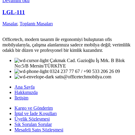
Devamını oku
LGL-111
Masalar
,
Toplantı Masaları
Officetech, modern tasarım ile ergonomiyi buluşturan ofis
mobilyalarıyla, çalışma alanlarınıza sadece mobilya değil; verimlilik
odaklı bir düzen ve profesyonel bir kimlik kazandırır.
Çakmak Cad. Gazioğlu İş Mrk. B Blok
No:5/B Mersin/TÜRKİYE
0324 237 77 67 / +90 533 206 26 09
satis@officetechmobilya.com
Ana Sayfa
Hakkımızda
İletişim
Kargo ve Gönderim
İptal ve İade Koşulları
Üyelik Sözleşmesi
Sık Sorulan Sorular
Mesafeli Satış Sözleşmesi