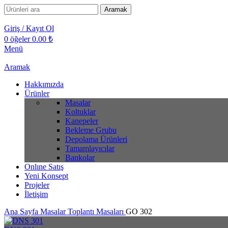
Aramak
Giriş / Kayıt Ol
0
öğeler
0.00
₺
Menü
Aramak
Hakkımızda
Ürünler
Masalar
Koltuklar
Kanepeler
Bekleme Grubu
Depolama Ürünleri
Tamamlayıcılar
Bankolar
Onlıne Satış
Yeni Konsept
Projeler
İletişim
Ana Sayfa
Masalar
Toplantı Masaları
GO 302