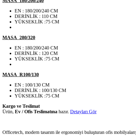
MASA 180/200/240
EN : 180/200/240 CM
DERİNLİK : 110 CM
YÜKSEKLİK :75 CM
MASA 280/320
EN : 180/200/240 CM
DERİNLİK : 120 CM
YÜKSEKLİK :75 CM
MASA R100/130
EN : 100/130 CM
DERİNLİK : 100/130 CM
YÜKSEKLİK :75 CM
Kargo ve Teslimat
Ürün,
Ev / Ofis Teslimatına
hazır.
Detayları Gör
Officetech, modern tasarım ile ergonomiyi buluşturan ofis mobilyalarıy