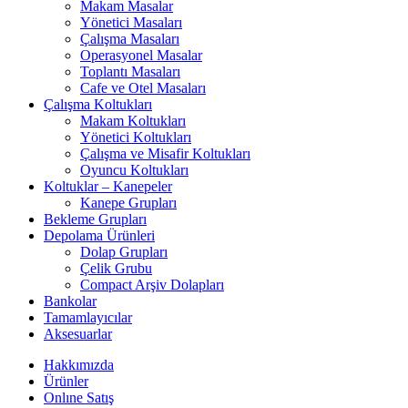
Makam Masalar
Yönetici Masaları
Çalışma Masaları
Operasyonel Masalar
Toplantı Masaları
Cafe ve Otel Masaları
Çalışma Koltukları
Makam Koltukları
Yönetici Koltukları
Çalışma ve Misafir Koltukları
Oyuncu Koltukları
Koltuklar – Kanepeler
Kanepe Grupları
Bekleme Grupları
Depolama Ürünleri
Dolap Grupları
Çelik Grubu
Compact Arşiv Dolapları
Bankolar
Tamamlayıcılar
Aksesuarlar
Hakkımızda
Ürünler
Onlıne Satış