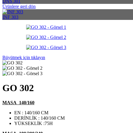
DNS 301
Ürünlere geri dön
INF 303
Büyütmek için tıklayın
GO 302
MASA 140/160
EN : 140/160 CM
DERİNLİK : 140/160 CM
YÜKSEKLİK :75H