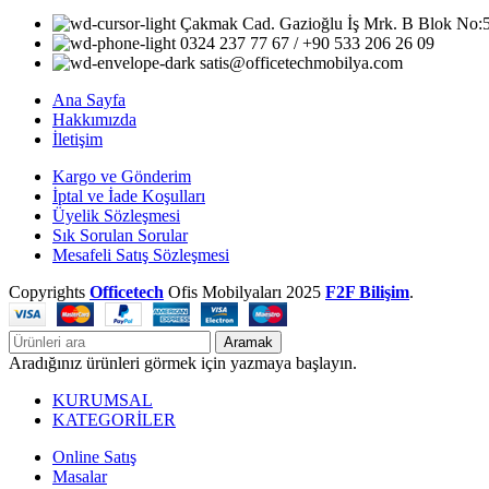
Çakmak Cad. Gazioğlu İş Mrk. B Blok No
0324 237 77 67 / +90 533 206 26 09
satis@officetechmobilya.com
Ana Sayfa
Hakkımızda
İletişim
Kargo ve Gönderim
İptal ve İade Koşulları
Üyelik Sözleşmesi
Sık Sorulan Sorular
Mesafeli Satış Sözleşmesi
Copyrights
Officetech
Ofis Mobilyaları
2025
F2F Bilişim
.
Aramak
Aradığınız ürünleri görmek için yazmaya başlayın.
KURUMSAL
KATEGORİLER
Online Satış
Masalar