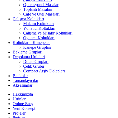
Operasyonel Masalar
Toplantı Masaları
Cafe ve Otel Masaları
Çalışma Koltukları
Makam Koltukları
Yönetici Koltukları
Çalışma ve Misafir Koltukları
Oyuncu Koltukları
Koltuklar – Kanepeler
Kanepe Grupları
Bekleme Grupları
Depolama Ürünleri
Dolap Grupları
Çelik Grubu
Compact Arşiv Dolapları
Bankolar
Tamamlayıcılar
Aksesuarlar
Hakkımızda
Ürünler
Onlıne Satış
Yeni Konsept
Projeler
İletişim