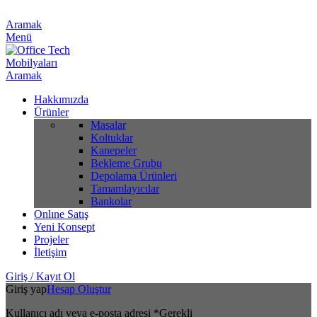
Aramak
Menü
Aramak
Hakkımızda
Ürünler
Masalar
Koltuklar
Kanepeler
Bekleme Grubu
Depolama Ürünleri
Tamamlayıcılar
Bankolar
Onlıne Satış
Yeni Konsept
Projeler
İletişim
Giriş / Kayıt Ol
Giriş yap
Hesap Oluştur
Kullanıcı adı veya e-posta adresi
*
Gerekli