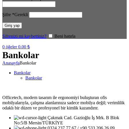
Şifre
*
Gerekli
Giriş yap
Şifrenizi mi kaybettiniz?
Beni hatırla
0
öğeler
0.00
₺
Bankolar
Anasayfa
Bankolar
Bankolar
Bankolar
Officetech, modern tasarım ile ergonomiyi buluşturan ofis
mobilyalarıyla, çalışma alanlarınıza sadece mobilya değil; verimlilik
odaklı bir düzen ve profesyonel bir kimlik kazandırır.
Çakmak Cad. Gazioğlu İş Mrk. B Blok
No:5/B Mersin/TÜRKİYE
0324 237 77 67 / +90 533 206 26 09