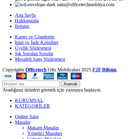
satis@officetechmobilya.com
Ana Sayfa
Hakkımızda
İletişim
Kargo ve Gönderim
İptal ve İade Koşulları
Üyelik Sözleşmesi
Sık Sorulan Sorular
Mesafeli Satış Sözleşmesi
Copyrights
Officetech
Ofis Mobilyaları
2025
F2F Bilişim
.
Aramak
Aradığınız ürünleri görmek için yazmaya başlayın.
KURUMSAL
KATEGORİLER
Online Satış
Masalar
Makam Masalar
Yönetici Masaları
Çalışma Masaları