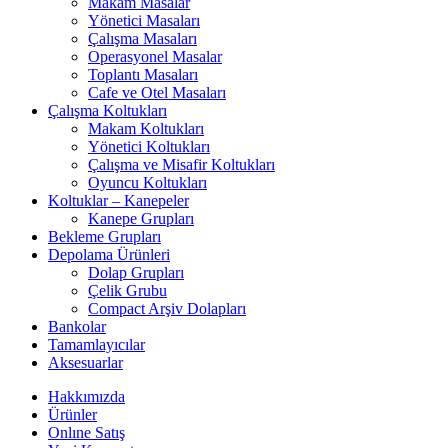
Makam Masalar
Yönetici Masaları
Çalışma Masaları
Operasyonel Masalar
Toplantı Masaları
Cafe ve Otel Masaları
Çalışma Koltukları
Makam Koltukları
Yönetici Koltukları
Çalışma ve Misafir Koltukları
Oyuncu Koltukları
Koltuklar – Kanepeler
Kanepe Grupları
Bekleme Grupları
Depolama Ürünleri
Dolap Grupları
Çelik Grubu
Compact Arşiv Dolapları
Bankolar
Tamamlayıcılar
Aksesuarlar
Hakkımızda
Ürünler
Onlıne Satış