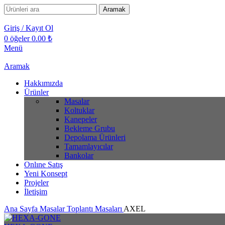
Aramak
Giriş / Kayıt Ol
0
öğeler
0.00
₺
Menü
Aramak
Hakkımızda
Ürünler
Masalar
Koltuklar
Kanepeler
Bekleme Grubu
Depolama Ürünleri
Tamamlayıcılar
Bankolar
Onlıne Satış
Yeni Konsept
Projeler
İletişim
Ana Sayfa
Masalar
Toplantı Masaları
AXEL