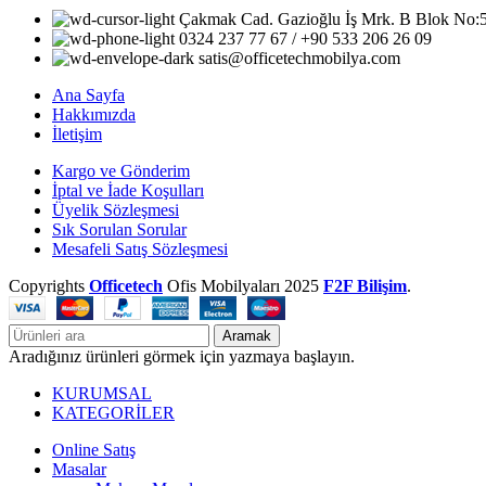
Çakmak Cad. Gazioğlu İş Mrk. B Blok No
0324 237 77 67 / +90 533 206 26 09
satis@officetechmobilya.com
Ana Sayfa
Hakkımızda
İletişim
Kargo ve Gönderim
İptal ve İade Koşulları
Üyelik Sözleşmesi
Sık Sorulan Sorular
Mesafeli Satış Sözleşmesi
Copyrights
Officetech
Ofis Mobilyaları
2025
F2F Bilişim
.
Aramak
Aradığınız ürünleri görmek için yazmaya başlayın.
KURUMSAL
KATEGORİLER
Online Satış
Masalar