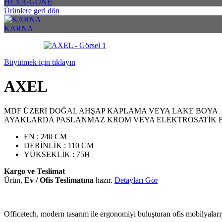
HEXA-GONE
Ürünlere geri dön
KARNA
Büyütmek için tıklayın
AXEL
MDF ÜZERİ DOĞAL AHŞAP KAPLAMA VEYA LAKE BOYA
AYAKLARDA PASLANMAZ KROM VEYA ELEKTROSATİK B
EN : 240 CM
DERİNLİK : 110 CM
YÜKSEKLİK : 75H
Kargo ve Teslimat
Ürün,
Ev / Ofis Teslimatına
hazır.
Detayları Gör
Officetech, modern tasarım ile ergonomiyi buluşturan ofis mobilyalarıy