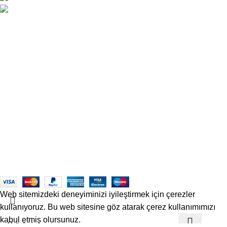
satis@officetechmobilya.com
Ana Sayfa
Hakkımızda
İletişim
Kargo ve Gönderim
İptal ve İade Koşulları
Üyelik Sözleşmesi
Sık Sorulan Sorular
Mesafeli Satış Sözleşmesi
Copyrights
Officetech
Ofis Mobilyaları
2025
F2F Bilişim
.
Web sitemizdeki deneyiminizi iyileştirmek için çerezler
kullanıyoruz. Bu web sitesine göz atarak çerez kullanımımızı
kabul etmiş olursunuz.