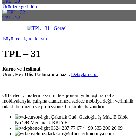
TPL - 30
Ürünlere geri dön
TPL - 32
Büyütmek için tıklayın
TPL – 31
Kargo ve Teslimat
Ürün,
Ev / Ofis Teslimatına
hazır.
Detayları Gör
Officetech, modern tasarım ile ergonomiyi buluşturan ofis
mobilyalarıyla, çalışma alanlarınıza sadece mobilya değil; verimlilik
odaklı bir düzen ve profesyonel bir kimlik kazandırır.
Çakmak Cad. Gazioğlu İş Mrk. B Blok
No:5/B Mersin/TÜRKİYE
0324 237 77 67 / +90 533 206 26 09
satis@officetechmobilya.com