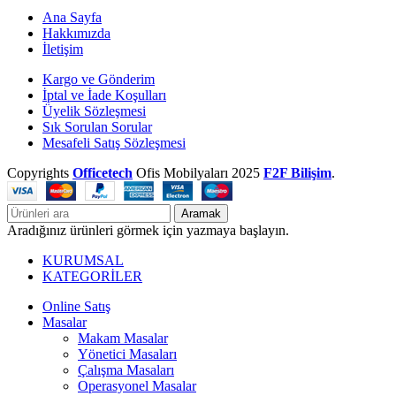
Ana Sayfa
Hakkımızda
İletişim
Kargo ve Gönderim
İptal ve İade Koşulları
Üyelik Sözleşmesi
Sık Sorulan Sorular
Mesafeli Satış Sözleşmesi
Copyrights
Officetech
Ofis Mobilyaları
2025
F2F Bilişim
.
Aramak
Aradığınız ürünleri görmek için yazmaya başlayın.
KURUMSAL
KATEGORİLER
Online Satış
Masalar
Makam Masalar
Yönetici Masaları
Çalışma Masaları
Operasyonel Masalar