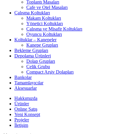
Toplantı Masaları
Cafe ve Otel Masaları
Çalışma Koltukları
Makam Koltukları
Yönetici Koltukları
Çalışma ve Misafir Koltukları
Oyuncu Koltukları
Koltuklar – Kanepeler
Kanepe Grupları
Bekleme Grupları
Depolama Ürünleri
Dolap Grupları
Çelik Grubu
Compact Arşiv Dolapları
Bankolar
Tamamlayıcılar
Aksesuarlar
Hakkımızda
Ürünler
Onlıne Satış
Yeni Konsept
Projeler
İletişim