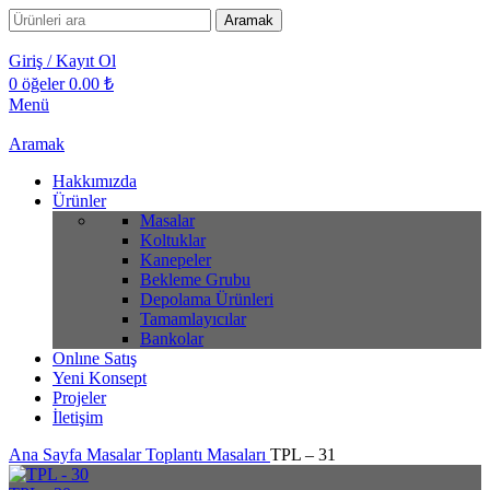
Aramak
Giriş / Kayıt Ol
0
öğeler
0.00
₺
Menü
Aramak
Hakkımızda
Ürünler
Masalar
Koltuklar
Kanepeler
Bekleme Grubu
Depolama Ürünleri
Tamamlayıcılar
Bankolar
Onlıne Satış
Yeni Konsept
Projeler
İletişim
Ana Sayfa
Masalar
Toplantı Masaları
TPL – 31