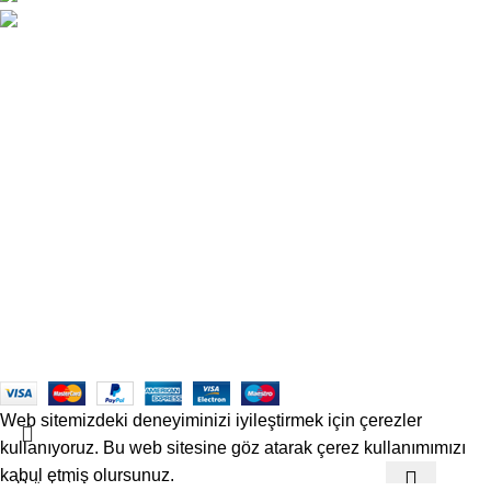
satis@officetechmobilya.com
Ana Sayfa
Hakkımızda
İletişim
Kargo ve Gönderim
İptal ve İade Koşulları
Üyelik Sözleşmesi
Sık Sorulan Sorular
Mesafeli Satış Sözleşmesi
Copyrights
Officetech
Ofis Mobilyaları
2025
F2F Bilişim
.
Web sitemizdeki deneyiminizi iyileştirmek için çerezler
kullanıyoruz. Bu web sitesine göz atarak çerez kullanımımızı
kabul etmiş olursunuz.