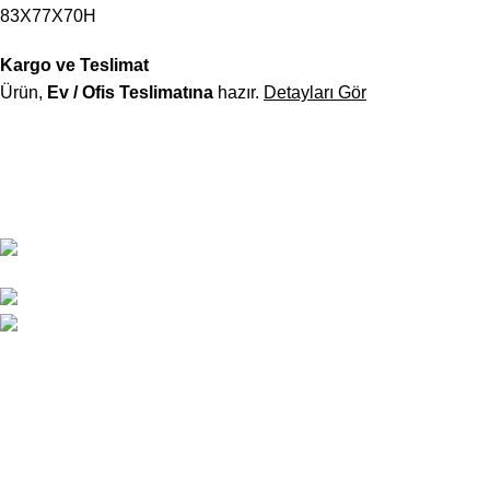
83X77X70H
Kargo ve Teslimat
Ürün,
Ev / Ofis Teslimatına
hazır.
Detayları Gör
Officetech, modern tasarım ile ergonomiyi buluşturan ofis
mobilyalarıyla, çalışma alanlarınıza sadece mobilya değil;
verimlilik odaklı bir düzen ve profesyonel bir kimlik kazandırır.
Çakmak Cad. Gazioğlu İş Mrk. B Blok No:5/B
Mersin/TÜRKİYE
0324 237 77 67 / +90 533 206 26 09
satis@officetechmobilya.com
Ana Sayfa
Hakkımızda
İletişim