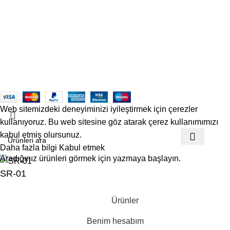
Kargo ve Gönderim
İptal ve İade Koşulları
Üyelik Sözleşmesi
Sık Sorulan Sorular
Mesafeli Satış Sözleşmesi
Copyrights
Officetech
Ofis Mobilyaları
2025
F2F Bilişim
.
Web sitemizdeki deneyiminizi iyileştirmek için çerezler
kullanıyoruz. Bu web sitesine göz atarak çerez kullanımımızı
kabul etmiş olursunuz.
Daha fazla bilgi
Kabul etmek
Aradığınız ürünleri görmek için yazmaya başlayın.
SR-01
Ürünler
Benim hesabım