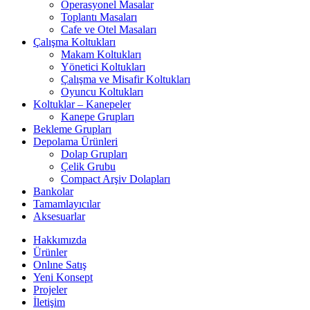
Operasyonel Masalar
Toplantı Masaları
Cafe ve Otel Masaları
Çalışma Koltukları
Makam Koltukları
Yönetici Koltukları
Çalışma ve Misafir Koltukları
Oyuncu Koltukları
Koltuklar – Kanepeler
Kanepe Grupları
Bekleme Grupları
Depolama Ürünleri
Dolap Grupları
Çelik Grubu
Compact Arşiv Dolapları
Bankolar
Tamamlayıcılar
Aksesuarlar
Hakkımızda
Ürünler
Onlıne Satış
Yeni Konsept
Projeler
İletişim