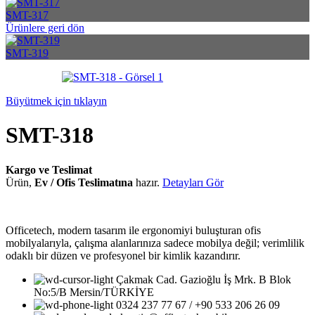
SMT-317
Ürünlere geri dön
SMT-319
Büyütmek için tıklayın
SMT-318
Kargo ve Teslimat
Ürün,
Ev / Ofis Teslimatına
hazır.
Detayları Gör
Officetech, modern tasarım ile ergonomiyi buluşturan ofis
mobilyalarıyla, çalışma alanlarınıza sadece mobilya değil; verimlilik
odaklı bir düzen ve profesyonel bir kimlik kazandırır.
Çakmak Cad. Gazioğlu İş Mrk. B Blok
No:5/B Mersin/TÜRKİYE
0324 237 77 67 / +90 533 206 26 09