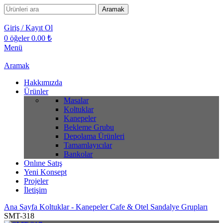
Aramak
Giriş / Kayıt Ol
0
öğeler
0.00
₺
Menü
Aramak
Hakkımızda
Ürünler
Masalar
Koltuklar
Kanepeler
Bekleme Grubu
Depolama Ürünleri
Tamamlayıcılar
Bankolar
Onlıne Satış
Yeni Konsept
Projeler
İletişim
Ana Sayfa
Koltuklar - Kanepeler
Cafe & Otel Sandalye Grupları
SMT-318