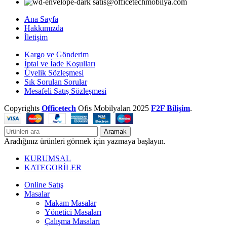
satis@officetechmobilya.com
Ana Sayfa
Hakkımızda
İletişim
Kargo ve Gönderim
İptal ve İade Koşulları
Üyelik Sözleşmesi
Sık Sorulan Sorular
Mesafeli Satış Sözleşmesi
Copyrights
Officetech
Ofis Mobilyaları
2025
F2F Bilişim
.
Aramak
Aradığınız ürünleri görmek için yazmaya başlayın.
KURUMSAL
KATEGORİLER
Online Satış
Masalar
Makam Masalar
Yönetici Masaları
Çalışma Masaları