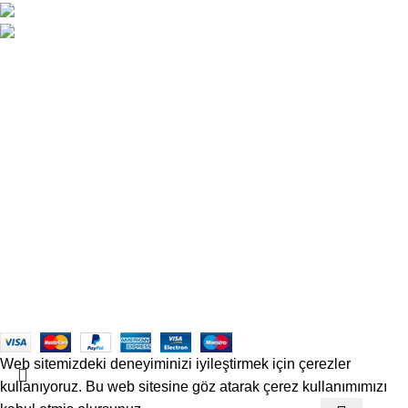
0324 237 77 67 / +90 533 206 26 09
satis@officetechmobilya.com
Ana Sayfa
Hakkımızda
İletişim
Kargo ve Gönderim
İptal ve İade Koşulları
Üyelik Sözleşmesi
Sık Sorulan Sorular
Mesafeli Satış Sözleşmesi
Copyrights
Officetech
Ofis Mobilyaları
2025
F2F Bilişim
.
Web sitemizdeki deneyiminizi iyileştirmek için çerezler
kullanıyoruz. Bu web sitesine göz atarak çerez kullanımımızı