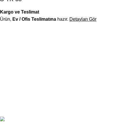
Kargo ve Teslimat
Ürün,
Ev / Ofis Teslimatına
hazır.
Detayları Gör
Officetech, modern tasarım ile ergonomiyi buluşturan ofis
mobilyalarıyla, çalışma alanlarınıza sadece mobilya değil;
verimlilik odaklı bir düzen ve profesyonel bir kimlik kazandırır.
Çakmak Cad. Gazioğlu İş Mrk. B Blok No:5/B
Mersin/TÜRKİYE