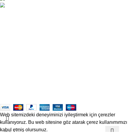
satis@officetechmobilya.com
Ana Sayfa
Hakkımızda
İletişim
Kargo ve Gönderim
İptal ve İade Koşulları
Üyelik Sözleşmesi
Sık Sorulan Sorular
Mesafeli Satış Sözleşmesi
Copyrights
Officetech
Ofis Mobilyaları
2025
F2F Bilişim
.
Web sitemizdeki deneyiminizi iyileştirmek için çerezler
kullanıyoruz. Bu web sitesine göz atarak çerez kullanımımızı
kabul etmiş olursunuz.