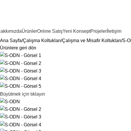
akkımızda
Ürünler
Onlıne Satış
Yeni Konsept
Projeler
İletişim
Ana Sayfa
Çalışma Koltukları
Çalışma ve Misafir Koltukları
S-
Ürünlere geri dön
Büyütmek için tıklayın