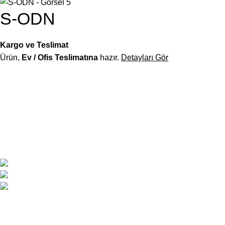
S-ODN
Kargo ve Teslimat
Ürün,
Ev / Ofis Teslimatına
hazır.
Detayları Gör
Officetech, modern tasarım ile ergonomiyi buluşturan ofis mobily
sadece mobilya değil; verimlilik odaklı bir düzen ve profesyonel 
Çakmak Cad. Gazioğlu İş Mrk. B Blok No:5/B Mersi
0324 237 77 67 / +90 533 206 26 09
satis@officetechmobilya.com
Copyrights
Officetech
Ofis Mobilyaları
2025
F2F Bilişim
.