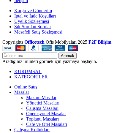
İletişim
Kargo ve Gönderim
İptal ve İade Koşulları
Üyelik Sözleşmesi
Sık Sorulan Sorular
Mesafeli Satış Sözleşmesi
Copyrights
Officetech
Ofis Mobilyaları
2025
F2F Bilişim
.
Aramak
Aradığınız ürünleri görmek için yazmaya başlayın.
KURUMSAL
KATEGORİLER
Online Satış
Masalar
Makam Masalar
Yönetici Masaları
Çalışma Masaları
Operasyonel Masalar
Toplantı Masaları
Cafe ve Otel Masaları
Çalışma Koltukları