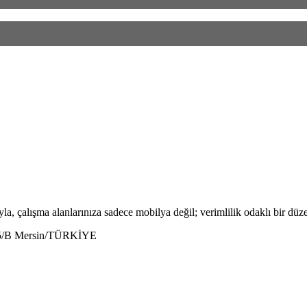
la, çalışma alanlarınıza sadece mobilya değil; verimlilik odaklı bir düze
:5/B Mersin/TÜRKİYE