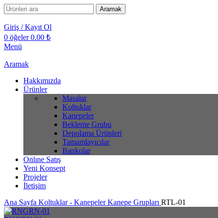
Aramak
Giriş / Kayıt Ol
0
öğeler
0.00
₺
Menü
Aramak
Hakkımızda
Ürünler
Masalar
Koltuklar
Kanepeler
Bekleme Grubu
Depolama Ürünleri
Tamamlayıcılar
Bankolar
Onlıne Satış
Yeni Konsept
Projeler
İletişim
Ana Sayfa
Koltuklar - Kanepeler
Kanepe Grupları
RTL-01