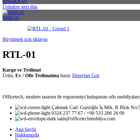
RNGRN-01
Ürünlere geri dön
SND-01
Büyütmek için tıklayın
RTL-01
Kargo ve Teslimat
Ürün,
Ev / Ofis Teslimatına
hazır.
Detayları Gör
Officetech, modern tasarım ile ergonomiyi buluşturan ofis mobilyalarıy
Çakmak Cad. Gazioğlu İş Mrk. B Blok No
0324 237 77 67 / +90 533 206 26 09
satis@officetechmobilya.com
Ana Sayfa
Hakkımızda