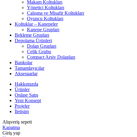
Makam Koltukları
Yönetici Koltukları
Çalışma ve Misafir Koltukları
Oyuncu Koltukları
Koltuklar – Kanepeler
Kanepe Grupları
Bekleme Grupları
Depolama Ürünleri
Dolap Grupları
Çelik Grubu
Compact Arşiv Dolapları
Bankolar
Tamamlayıcılar
Aksesuarlar
Hakkımızda
Ürünler
Onlıne Satış
Yeni Konsept
Projeler
İletişim
Alışveriş sepeti
Kapatma
Giriş yap