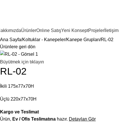
akkımızda
Ürünler
Onlıne Satış
Yeni Konsept
Projeler
İletişim
Ana Sayfa
Koltuklar - Kanepeler
Kanepe Grupları
RL-02
Ürünlere geri dön
Büyütmek için tıklayın
RL-02
İkili 175x77x70H
Üçlü 220x77x70H
Kargo ve Teslimat
Ürün,
Ev / Ofis Teslimatına
hazır.
Detayları Gör