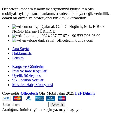
Officetech, modern tasarım ile ergonomiyi buluşturan ofis
mobilyalarıyla, çalışma alanlarınıza sadece mobilya değil; verimlilik
odaklı bir düzen ve profesyonel bir kimlik kazandırır.
Çakmak Cad. Gazioğlu İş Mrk. B Blok
No:5/B Mersin/TÜRKİYE
0324 237 77 67 / +90 533 206 26 09
satis@officetechmobilya.com
Ana Sayfa
Hakkımızda
İletişim
Kargo ve Gönderim
İptal ve İade Koşulları
Üyelik Sözleşmesi
Sık Sorulan Sorular
Mesafeli Satış Sözleşmesi
Copyrights
Officetech
Ofis Mobilyaları
2025
F2F Bilişim
.
Aramak
Aradığınız ürünleri görmek için yazmaya başlayın.