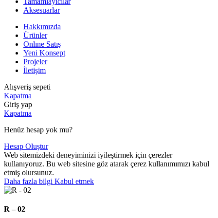
Tamamlayıcılar
Aksesuarlar
Hakkımızda
Ürünler
Onlıne Satış
Yeni Konsept
Projeler
İletişim
Alışveriş sepeti
Kapatma
Giriş yap
Kapatma
Henüz hesap yok mu?
Hesap Oluştur
Web sitemizdeki deneyiminizi iyileştirmek için çerezler
kullanıyoruz. Bu web sitesine göz atarak çerez kullanımımızı kabul
etmiş olursunuz.
Daha
Daha fazla bilgi
Kabul etmek
fazla
bilgi
R – 02