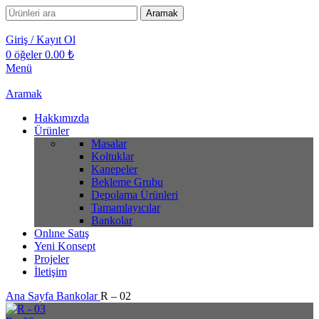
Aramak
Giriş / Kayıt Ol
0
öğeler
0.00
₺
Menü
Aramak
Hakkımızda
Ürünler
Masalar
Koltuklar
Kanepeler
Bekleme Grubu
Depolama Ürünleri
Tamamlayıcılar
Bankolar
Onlıne Satış
Yeni Konsept
Projeler
İletişim
Ana Sayfa
Bankolar
R – 02