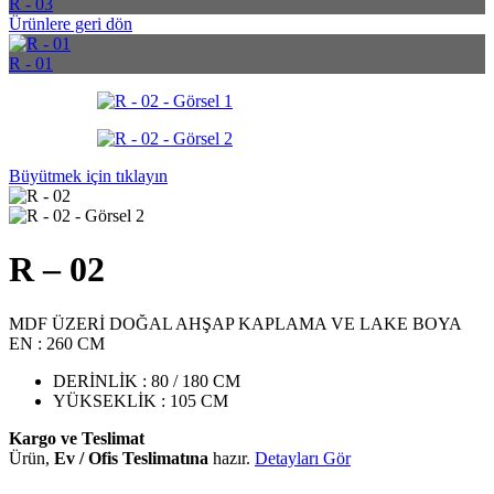
R - 03
Ürünlere geri dön
R - 01
Büyütmek için tıklayın
R – 02
MDF ÜZERİ DOĞAL AHŞAP KAPLAMA VE LAKE BOYA
EN : 260 CM
DERİNLİK : 80 / 180 CM
YÜKSEKLİK : 105 CM
Kargo ve Teslimat
Ürün,
Ev / Ofis Teslimatına
hazır.
Detayları Gör