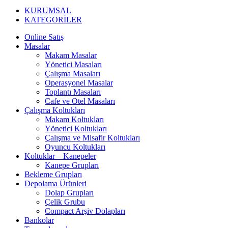
KURUMSAL
KATEGORİLER
Online Satış
Masalar
Makam Masalar
Yönetici Masaları
Çalışma Masaları
Operasyonel Masalar
Toplantı Masaları
Cafe ve Otel Masaları
Çalışma Koltukları
Makam Koltukları
Yönetici Koltukları
Çalışma ve Misafir Koltukları
Oyuncu Koltukları
Koltuklar – Kanepeler
Kanepe Grupları
Bekleme Grupları
Depolama Ürünleri
Dolap Grupları
Çelik Grubu
Compact Arşiv Dolapları
Bankolar