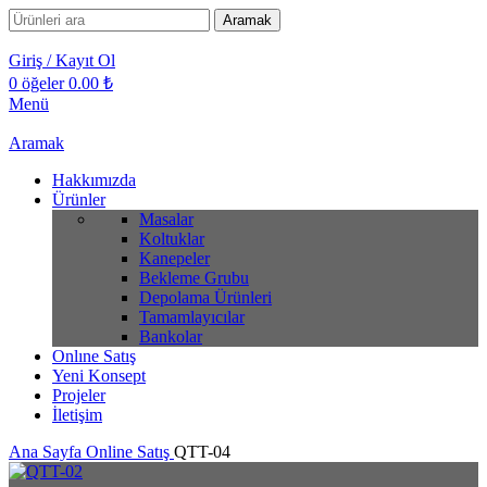
Aramak
Giriş / Kayıt Ol
0
öğeler
0.00
₺
Menü
Aramak
Hakkımızda
Ürünler
Masalar
Koltuklar
Kanepeler
Bekleme Grubu
Depolama Ürünleri
Tamamlayıcılar
Bankolar
Onlıne Satış
Yeni Konsept
Projeler
İletişim
Ana Sayfa
Online Satış
QTT-04