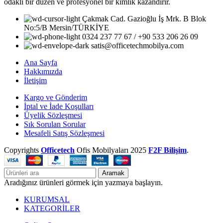
odaklı bir düzen ve profesyonel bir kimlik kazandırır.
Çakmak Cad. Gazioğlu İş Mrk. B Blok
No:5/B Mersin/TÜRKİYE
0324 237 77 67 / +90 533 206 26 09
satis@officetechmobilya.com
Ana Sayfa
Hakkımızda
İletişim
Kargo ve Gönderim
İptal ve İade Koşulları
Üyelik Sözleşmesi
Sık Sorulan Sorular
Mesafeli Satış Sözleşmesi
Copyrights
Officetech
Ofis Mobilyaları
2025
F2F Bilişim
.
Aramak
Aradığınız ürünleri görmek için yazmaya başlayın.
KURUMSAL
KATEGORİLER