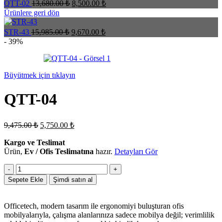
Orijinal
Şu
QTT-02
13,680.00
₺
8,500.00
₺
fiyat:
andaki
Ürünlere geri dön
fiyat:
13,680.00 ₺.
8,500.00 ₺.
Orijinal
Şu
STR-43
15,985.00
₺
9,670.00
₺
fiyat:
andaki
- 39%
fiyat:
15,985.00 ₺.
9,670.00 ₺.
Büyütmek için tıklayın
QTT-04
Orijinal
Şu
9,475.00
₺
5,750.00
₺
fiyat:
andaki
fiyat:
Kargo ve Teslimat
9,475.00 ₺.
Ürün,
Ev / Ofis Teslimatına
5,750.00 ₺.
hazır.
Detayları Gör
QTT-
04
Sepete Ekle
Şimdi satın al
adet
Officetech, modern tasarım ile ergonomiyi buluşturan ofis
mobilyalarıyla, çalışma alanlarınıza sadece mobilya değil; verimlilik