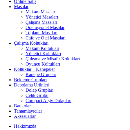
Online Satış
Masalar
Makam Masalar
Yönetici Masaları
Çalışma Masaları
Operasyonel Masalar
Toplantı Masaları
Cafe ve Otel Masaları
Çalışma Koltukları
Makam Koltukları
Yönetici Koltukları
Çalışma ve Misafir Koltukları
Oyuncu Koltukları
Koltuklar – Kanepeler
Kanepe Grupları
Bekleme Grupları
Depolama Ürünleri
Dolap Grupları
Çelik Grubu
Compact Arşiv Dolapları
Bankolar
Tamamlayıcılar
Aksesuarlar
Hakkımızda