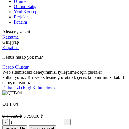
Ürünler
Onlıne Satış
Yeni Konsept
Projeler
İletişim
Alışveriş sepeti
Kapatma
Giriş yap
Kapatma
Henüz hesap yok mu?
Hesap Oluştur
Web sitemizdeki deneyiminizi iyileştirmek için çerezler
kullanıyoruz. Bu web sitesine göz atarak çerez kullanımımızı kabul
etmiş olursunuz.
Daha
Daha fazla bilgi
Kabul etmek
fazla
bilgi
QTT-04
Orijinal
Şu
9,475.00
₺
5,750.00
₺
fiyat:
andaki
QTT-
fiyat:
9,475.00 ₺.
04
Sepete Ekle
Şimdi satın al