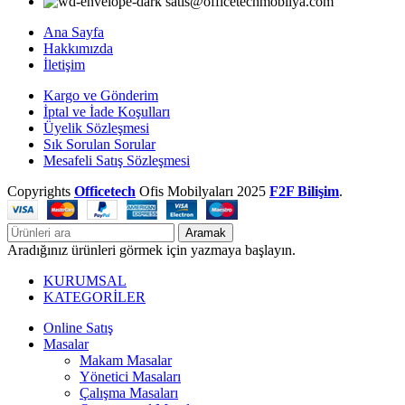
satis@officetechmobilya.com
Ana Sayfa
Hakkımızda
İletişim
Kargo ve Gönderim
İptal ve İade Koşulları
Üyelik Sözleşmesi
Sık Sorulan Sorular
Mesafeli Satış Sözleşmesi
Copyrights
Officetech
Ofis Mobilyaları
2025
F2F Bilişim
.
Aramak
Aradığınız ürünleri görmek için yazmaya başlayın.
KURUMSAL
KATEGORİLER
Online Satış
Masalar
Makam Masalar
Yönetici Masaları
Çalışma Masaları