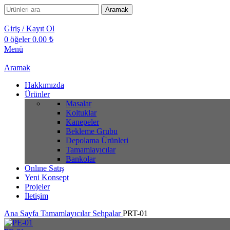
Aramak
Giriş / Kayıt Ol
0
öğeler
0.00
₺
Menü
Aramak
Hakkımızda
Ürünler
Masalar
Koltuklar
Kanepeler
Bekleme Grubu
Depolama Ürünleri
Tamamlayıcılar
Bankolar
Onlıne Satış
Yeni Konsept
Projeler
İletişim
Ana Sayfa
Tamamlayıcılar
Sehpalar
PRT-01