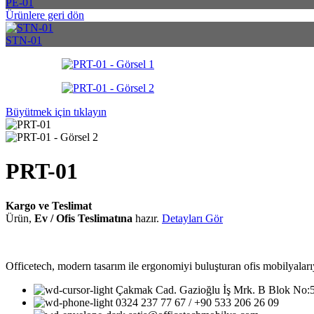
PE-01
Ürünlere geri dön
STN-01
Büyütmek için tıklayın
PRT-01
Kargo ve Teslimat
Ürün,
Ev / Ofis Teslimatına
hazır.
Detayları Gör
Officetech, modern tasarım ile ergonomiyi buluşturan ofis mobilyalarıy
Çakmak Cad. Gazioğlu İş Mrk. B Blok No
0324 237 77 67 / +90 533 206 26 09