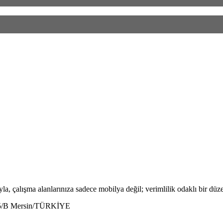
la, çalışma alanlarınıza sadece mobilya değil; verimlilik odaklı bir düze
:5/B Mersin/TÜRKİYE