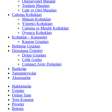
Operasyonel Masalar
Toplantı Masaları
Cafe ve Otel Masaları
Çalışma Koltukları
Makam Koltukları
Yönetici Koltukları
Çalışma ve Misafir Koltukları
Oyuncu Koltukları
Koltuklar – Kanepeler
Kanepe Grupları
Bekleme Grupları
Depolama Ürünleri
Dolap Grupları
Çelik Grubu
Compact Arşiv Dolapları
Bankolar
Tamamlayıcılar
Aksesuarlar
Hakkımızda
Ürünler
Onlıne Satış
Yeni Konsept
Projeler
İletişim