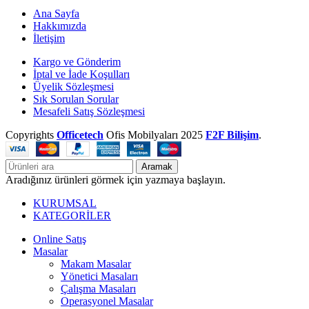
Ana Sayfa
Hakkımızda
İletişim
Kargo ve Gönderim
İptal ve İade Koşulları
Üyelik Sözleşmesi
Sık Sorulan Sorular
Mesafeli Satış Sözleşmesi
Copyrights
Officetech
Ofis Mobilyaları
2025
F2F Bilişim
.
Aramak
Aradığınız ürünleri görmek için yazmaya başlayın.
KURUMSAL
KATEGORİLER
Online Satış
Masalar
Makam Masalar
Yönetici Masaları
Çalışma Masaları
Operasyonel Masalar