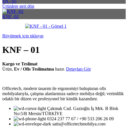
SN - 05
Ürünlere geri dön
KNF -02
Büyütmek için tıklayın
KNF – 01
Kargo ve Teslimat
Ürün,
Ev / Ofis Teslimatına
hazır.
Detayları Gör
Officetech, modern tasarım ile ergonomiyi buluşturan ofis
mobilyalarıyla, çalışma alanlarınıza sadece mobilya değil; verimlilik
odaklı bir düzen ve profesyonel bir kimlik kazandırır.
Çakmak Cad. Gazioğlu İş Mrk. B Blok
No:5/B Mersin/TÜRKİYE
0324 237 77 67 / +90 533 206 26 09
satis@officetechmobilya.com