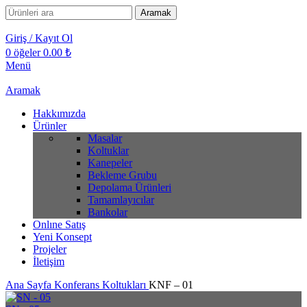
Aramak
Giriş / Kayıt Ol
0
öğeler
0.00
₺
Menü
Aramak
Hakkımızda
Ürünler
Masalar
Koltuklar
Kanepeler
Bekleme Grubu
Depolama Ürünleri
Tamamlayıcılar
Bankolar
Onlıne Satış
Yeni Konsept
Projeler
İletişim
Ana Sayfa
Konferans Koltukları
KNF – 01