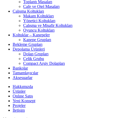
Toplantı Masaları
Cafe ve Otel Masaları
Çalışma Koltukları
Makam Koltukları
Yönetici Koltukları
Çalışma ve Misafir Koltukları
Oyuncu Koltukları
Koltuklar – Kanepeler
Kanepe Grupları
Bekleme Grupları
Depolama Ürünleri
Dolap Grupları
Çelik Grubu
Compact Arşiv Dolapları
Bankolar
Tamamlayıcılar
Aksesuarlar
Hakkımızda
Ürünler
Onlıne Satış
Yeni Konsept
Projeler
İletişim