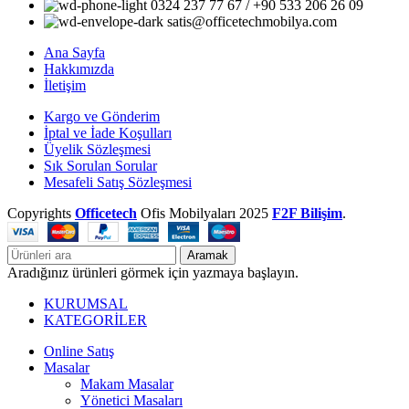
0324 237 77 67 / +90 533 206 26 09
satis@officetechmobilya.com
Ana Sayfa
Hakkımızda
İletişim
Kargo ve Gönderim
İptal ve İade Koşulları
Üyelik Sözleşmesi
Sık Sorulan Sorular
Mesafeli Satış Sözleşmesi
Copyrights
Officetech
Ofis Mobilyaları
2025
F2F Bilişim
.
Aramak
Aradığınız ürünleri görmek için yazmaya başlayın.
KURUMSAL
KATEGORİLER
Online Satış
Masalar
Makam Masalar
Yönetici Masaları