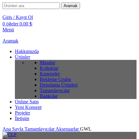
Aramak
Giriş / Kayıt Ol
0
öğeler
0.00
₺
Menü
Aramak
Hakkımızda
Ürünler
Masalar
Koltuklar
Kanepeler
Bekleme Grubu
Depolama Ürünleri
Tamamlayıcılar
Bankolar
Onlıne Satış
Yeni Konsept
Projeler
İletişim
Ana Sayfa
Tamamlayıcılar
Aksesuarlar
GWL