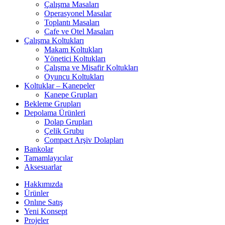
Çalışma Masaları
Operasyonel Masalar
Toplantı Masaları
Cafe ve Otel Masaları
Çalışma Koltukları
Makam Koltukları
Yönetici Koltukları
Çalışma ve Misafir Koltukları
Oyuncu Koltukları
Koltuklar – Kanepeler
Kanepe Grupları
Bekleme Grupları
Depolama Ürünleri
Dolap Grupları
Çelik Grubu
Compact Arşiv Dolapları
Bankolar
Tamamlayıcılar
Aksesuarlar
Hakkımızda
Ürünler
Onlıne Satış
Yeni Konsept
Projeler