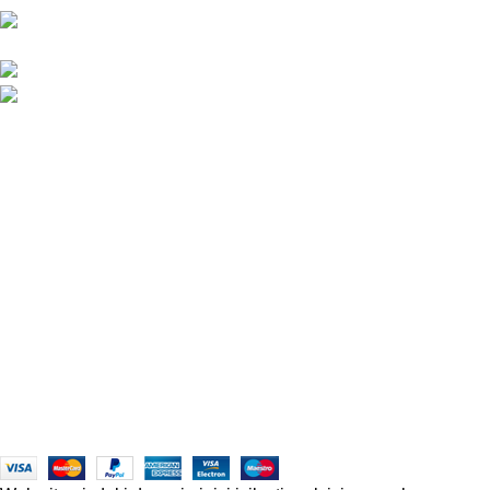
Çakmak Cad. Gazioğlu İş Mrk. B Blok No:5/B
Mersin/TÜRKİYE
0324 237 77 67 / +90 533 206 26 09
satis@officetechmobilya.com
Ana Sayfa
Hakkımızda
İletişim
Kargo ve Gönderim
İptal ve İade Koşulları
Üyelik Sözleşmesi
Sık Sorulan Sorular
Mesafeli Satış Sözleşmesi
Copyrights
Officetech
Ofis Mobilyaları
2025
F2F Bilişim
.