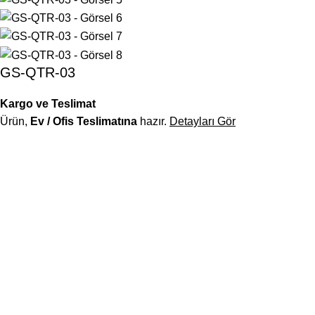
GS-QTR-03
Kargo ve Teslimat
Ürün,
Ev / Ofis Teslimatına
hazır.
Detayları Gör
Officetech, modern tasarım ile ergonomiyi buluşturan ofis
mobilyalarıyla, çalışma alanlarınıza sadece mobilya değil;
verimlilik odaklı bir düzen ve profesyonel bir kimlik kazandırır.