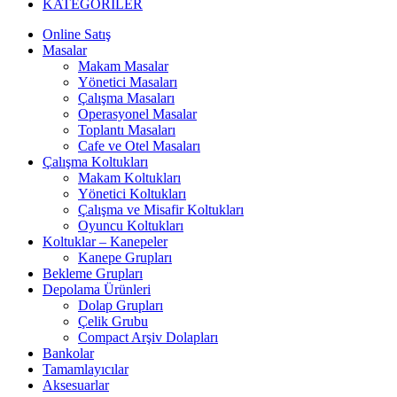
KATEGORİLER
Online Satış
Masalar
Makam Masalar
Yönetici Masaları
Çalışma Masaları
Operasyonel Masalar
Toplantı Masaları
Cafe ve Otel Masaları
Çalışma Koltukları
Makam Koltukları
Yönetici Koltukları
Çalışma ve Misafir Koltukları
Oyuncu Koltukları
Koltuklar – Kanepeler
Kanepe Grupları
Bekleme Grupları
Depolama Ürünleri
Dolap Grupları
Çelik Grubu
Compact Arşiv Dolapları
Bankolar
Tamamlayıcılar
Aksesuarlar