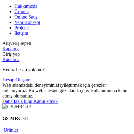
Hakkımızda
Ürünler
Onlıne Satış
Yeni Konsept
Projeler
İletişim
Alışveriş sepeti
Kapatma
Giriş yap
Kapatma
Henüz hesap yok mu?
Hesap Oluştur
Web sitemizdeki deneyiminizi iyileştirmek için çerezler
kullanıyoruz. Bu web sitesine göz atarak çerez kullanımımızı kabul
etmiş olursunuz.
Daha
Daha fazla bilgi
Kabul etmek
fazla
bilgi
GS-MRC-01
Ürünler