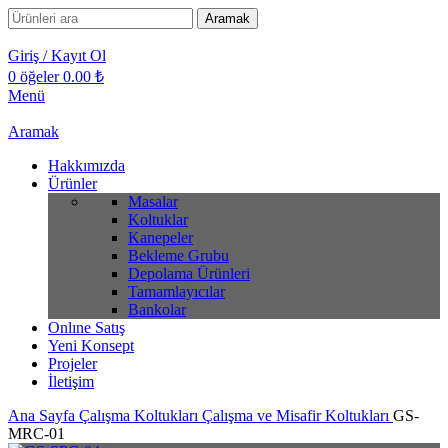
Aramak
Giriş / Kayıt Ol
0
öğeler
0.00
₺
Menü
Aramak
Hakkımızda
Ürünler
Masalar
Koltuklar
Kanepeler
Bekleme Grubu
Depolama Ürünleri
Tamamlayıcılar
Bankolar
Onlıne Satış
Yeni Konsept
Projeler
İletişim
Ana Sayfa
Çalışma Koltukları
Çalışma ve Misafir Koltukları
GS-
MRC-01