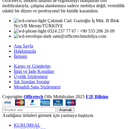
Officetech, modern tasarım ile ergonomiyi buluşturan ofis
mobilyalarıyla, çalışma alanlarınıza sadece mobilya değil; verimlilik
odaklı bir düzen ve profesyonel bir kimlik kazandırır.
Çakmak Cad. Gazioğlu İş Mrk. B Blok
No:5/B Mersin/TÜRKİYE
0324 237 77 67 / +90 533 206 26 09
satis@officetechmobilya.com
Ana Sayfa
Hakkımızda
İletişim
Kargo ve Gönderim
İptal ve İade Koşulları
Üyelik Sözleşmesi
Sık Sorulan Sorular
Mesafeli Satış Sözleşmesi
Copyrights
Officetech
Ofis Mobilyaları
2025
F2F Bilişim
.
Aramak
Aradığınız ürünleri görmek için yazmaya başlayın.
KURUMSAL