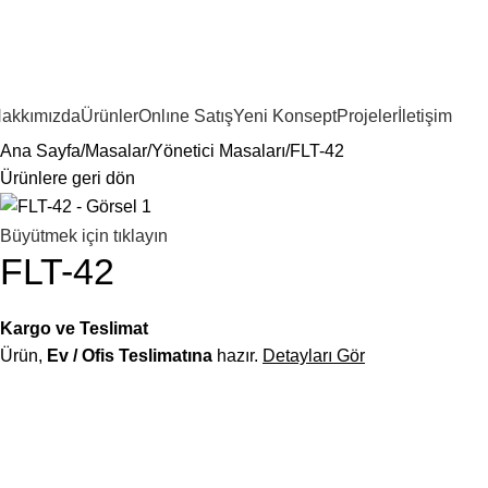
akkımızda
Ürünler
Onlıne Satış
Yeni Konsept
Projeler
İletişim
Ana Sayfa
Masalar
Yönetici Masaları
FLT-42
Ürünlere geri dön
Büyütmek için tıklayın
FLT-42
Kargo ve Teslimat
Ürün,
Ev / Ofis Teslimatına
hazır.
Detayları Gör