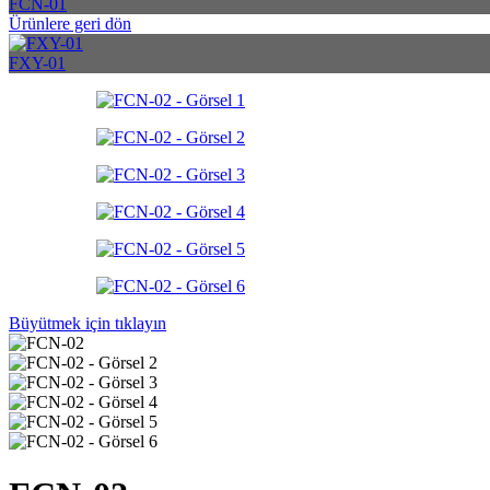
FCN-01
Ürünlere geri dön
FXY-01
Büyütmek için tıklayın