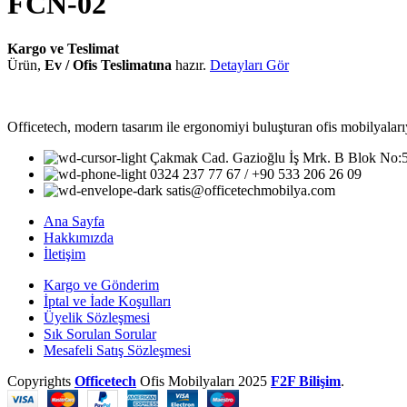
FCN-02
Kargo ve Teslimat
Ürün,
Ev / Ofis Teslimatına
hazır.
Detayları Gör
Officetech, modern tasarım ile ergonomiyi buluşturan ofis mobilyalarıy
Çakmak Cad. Gazioğlu İş Mrk. B Blok No
0324 237 77 67 / +90 533 206 26 09
satis@officetechmobilya.com
Ana Sayfa
Hakkımızda
İletişim
Kargo ve Gönderim
İptal ve İade Koşulları
Üyelik Sözleşmesi
Sık Sorulan Sorular
Mesafeli Satış Sözleşmesi
Copyrights
Officetech
Ofis Mobilyaları
2025
F2F Bilişim
.