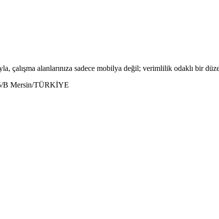
la, çalışma alanlarınıza sadece mobilya değil; verimlilik odaklı bir düze
:5/B Mersin/TÜRKİYE