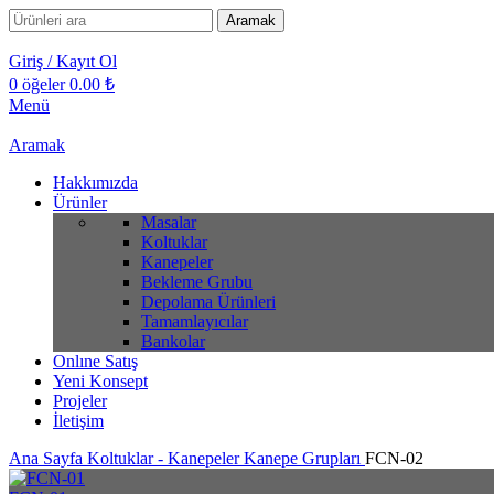
Aramak
Giriş / Kayıt Ol
0
öğeler
0.00
₺
Menü
Aramak
Hakkımızda
Ürünler
Masalar
Koltuklar
Kanepeler
Bekleme Grubu
Depolama Ürünleri
Tamamlayıcılar
Bankolar
Onlıne Satış
Yeni Konsept
Projeler
İletişim
Ana Sayfa
Koltuklar - Kanepeler
Kanepe Grupları
FCN-02