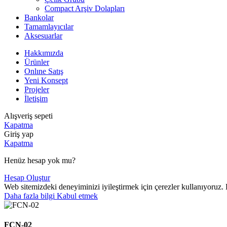
Compact Arşiv Dolapları
Bankolar
Tamamlayıcılar
Aksesuarlar
Hakkımızda
Ürünler
Onlıne Satış
Yeni Konsept
Projeler
İletişim
Alışveriş sepeti
Kapatma
Giriş yap
Kapatma
Henüz hesap yok mu?
Hesap Oluştur
Web sitemizdeki deneyiminizi iyileştirmek için çerezler kullanıyoruz.
Daha
Daha fazla bilgi
Kabul etmek
fazla
bilgi
FCN-02