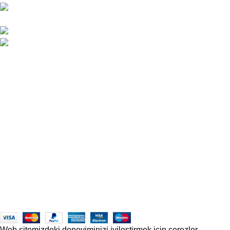
Çakmak Cad. Gazioğlu İş Mrk. B Blok No:5/B
Mersin/TÜRKİYE
0324 237 77 67 / +90 533 206 26 09
satis@officetechmobilya.com
Ana Sayfa
Hakkımızda
İletişim
Kargo ve Gönderim
İptal ve İade Koşulları
Üyelik Sözleşmesi
Sık Sorulan Sorular
Mesafeli Satış Sözleşmesi
Copyrights
Officetech
Ofis Mobilyaları
2025
F2F Bilişim
.
Web sitemizdeki deneyiminizi iyileştirmek için çerezler