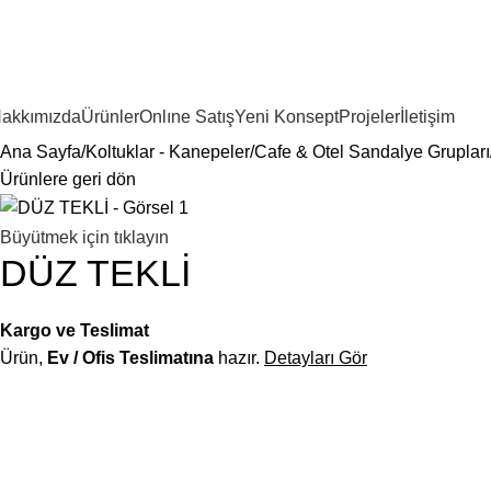
akkımızda
Ürünler
Onlıne Satış
Yeni Konsept
Projeler
İletişim
Ana Sayfa
Koltuklar - Kanepeler
Cafe & Otel Sandalye Grupları
Ürünlere geri dön
Büyütmek için tıklayın
DÜZ TEKLİ
Kargo ve Teslimat
Ürün,
Ev / Ofis Teslimatına
hazır.
Detayları Gör