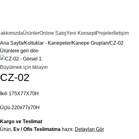
akkımızda
Ürünler
Onlıne Satış
Yeni Konsept
Projeler
İletişim
Ana Sayfa
Koltuklar - Kanepeler
Kanepe Grupları
CZ-02
Ürünlere geri dön
Büyütmek için tıklayın
CZ-02
İkili 175X77X70H
Üçlü 220x77x70H
Kargo ve Teslimat
Ürün,
Ev / Ofis Teslimatına
hazır.
Detayları Gör