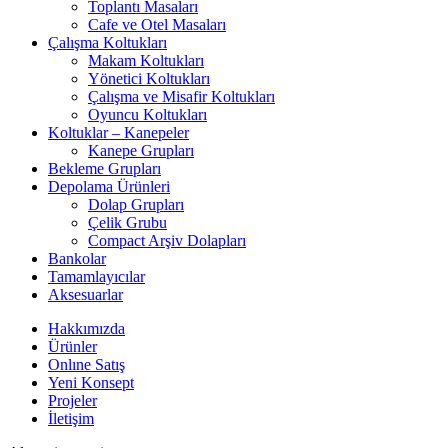
Toplantı Masaları
Cafe ve Otel Masaları
Çalışma Koltukları
Makam Koltukları
Yönetici Koltukları
Çalışma ve Misafir Koltukları
Oyuncu Koltukları
Koltuklar – Kanepeler
Kanepe Grupları
Bekleme Grupları
Depolama Ürünleri
Dolap Grupları
Çelik Grubu
Compact Arşiv Dolapları
Bankolar
Tamamlayıcılar
Aksesuarlar
Hakkımızda
Ürünler
Onlıne Satış
Yeni Konsept
Projeler
İletişim