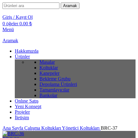
Aramak
Giriş / Kayıt Ol
0
öğeler
0.00
₺
Menü
Aramak
Hakkımızda
Ürünler
Masalar
Koltuklar
Kanepeler
Bekleme Grubu
Depolama Ürünleri
Tamamlayıcılar
Bankolar
Onlıne Satış
Yeni Konsept
Projeler
İletişim
Ana Sayfa
Çalışma Koltukları
Yönetici Koltukları
BRC-37