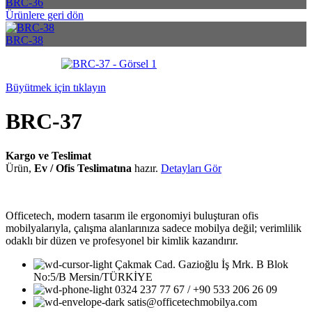
BRC-36
Ürünlere geri dön
BRC-38
Büyütmek için tıklayın
BRC-37
Kargo ve Teslimat
Ürün,
Ev / Ofis Teslimatına
hazır.
Detayları Gör
Officetech, modern tasarım ile ergonomiyi buluşturan ofis
mobilyalarıyla, çalışma alanlarınıza sadece mobilya değil; verimlilik
odaklı bir düzen ve profesyonel bir kimlik kazandırır.
Çakmak Cad. Gazioğlu İş Mrk. B Blok
No:5/B Mersin/TÜRKİYE
0324 237 77 67 / +90 533 206 26 09
satis@officetechmobilya.com