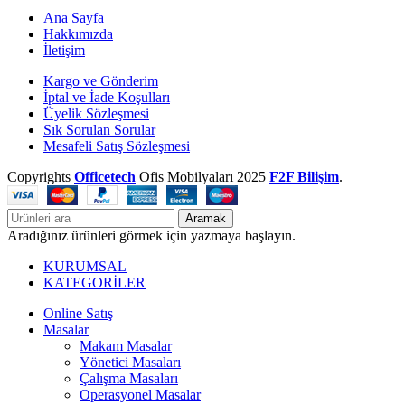
Ana Sayfa
Hakkımızda
İletişim
Kargo ve Gönderim
İptal ve İade Koşulları
Üyelik Sözleşmesi
Sık Sorulan Sorular
Mesafeli Satış Sözleşmesi
Copyrights
Officetech
Ofis Mobilyaları
2025
F2F Bilişim
.
Aramak
Aradığınız ürünleri görmek için yazmaya başlayın.
KURUMSAL
KATEGORİLER
Online Satış
Masalar
Makam Masalar
Yönetici Masaları
Çalışma Masaları
Operasyonel Masalar