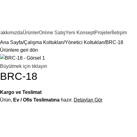
akkımızda
Ürünler
Onlıne Satış
Yeni Konsept
Projeler
İletişim
Ana Sayfa
Çalışma Koltukları
Yönetici Koltukları
BRC-18
Ürünlere geri dön
Büyütmek için tıklayın
BRC-18
Kargo ve Teslimat
Ürün,
Ev / Ofis Teslimatına
hazır.
Detayları Gör